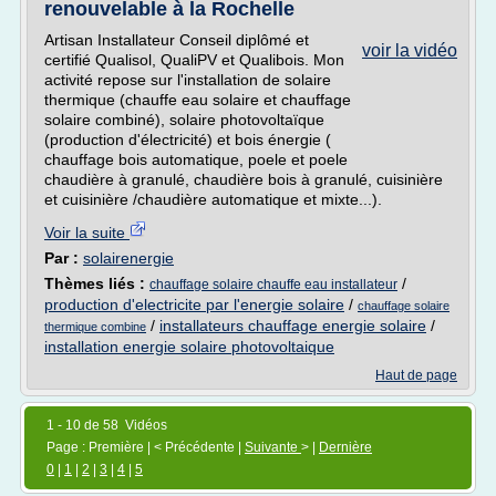
renouvelable à la Rochelle
Artisan Installateur Conseil diplômé et
voir la vidéo
certifié Qualisol, QualiPV et Qualibois. Mon
activité repose sur l'installation de solaire
thermique (chauffe eau solaire et chauffage
solaire combiné), solaire photovoltaïque
(production d'électricité) et bois énergie (
chauffage bois automatique, poele et poele
chaudière à granulé, chaudière bois à granulé, cuisinière
et cuisinière /chaudière automatique et mixte...).
Voir la suite
Par :
solairenergie
Thèmes liés :
/
chauffage solaire chauffe eau installateur
production d'electricite par l'energie solaire
/
chauffage solaire
/
installateurs chauffage energie solaire
/
thermique combine
installation energie solaire photovoltaique
Haut de page
1 - 10 de 58 Vidéos
Page : Première | < Précédente |
Suivante
> |
Dernière
0
|
1
|
2
|
3
|
4
|
5