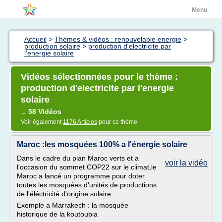
Menu
Accueil
>
Thèmes & vidéos : renouvelable energie
>
production solaire
>
production d'electricite par
l'energie solaire
Vidéos sélectionnées pour le thème :
production d'electricite par l'energie
solaire
58 Vidéos
→
Voir également
1176 Articles
pour ce thème
Maroc :les mosquées 100% a l'énergie solaire
Dans le cadre du plan Maroc verts et a
voir la vidéo
l'occasion du sommet COP22 sur le climat,le
Maroc a lancé un programme pour doter
toutes les mosquées d'unités de productions
de l'éléctricité d'origine solaire.
Exemple a Marrakech : la mosquée
historique de la koutoubia