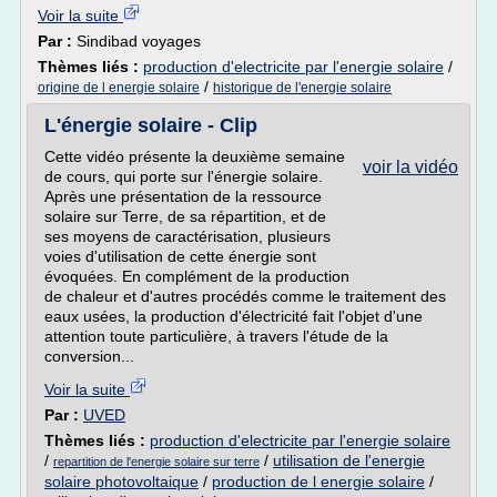
Voir la suite
Par :
Sindibad voyages
Thèmes liés :
production d'electricite par l'energie solaire
/
/
origine de l energie solaire
historique de l'energie solaire
L'énergie solaire - Clip
Cette vidéo présente la deuxième semaine
voir la vidéo
de cours, qui porte sur l'énergie solaire.
Après une présentation de la ressource
solaire sur Terre, de sa répartition, et de
ses moyens de caractérisation, plusieurs
voies d'utilisation de cette énergie sont
évoquées. En complément de la production
de chaleur et d'autres procédés comme le traitement des
eaux usées, la production d'électricité fait l'objet d'une
attention toute particulière, à travers l'étude de la
conversion...
Voir la suite
Par :
UVED
Thèmes liés :
production d'electricite par l'energie solaire
/
/
utilisation de l'energie
repartition de l'energie solaire sur terre
solaire photovoltaique
/
production de l energie solaire
/