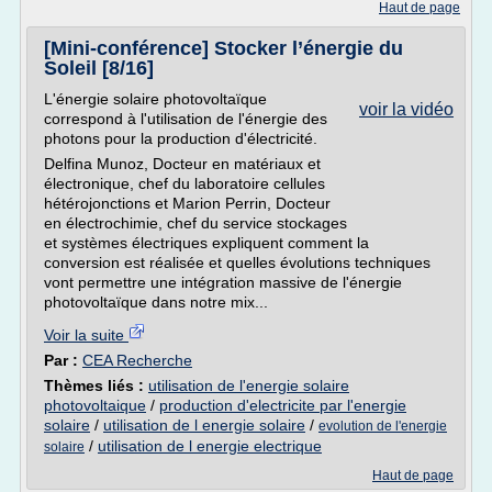
Haut de page
[Mini-conférence] Stocker l’énergie du
Soleil [8/16]
L'énergie solaire photovoltaïque
voir la vidéo
correspond à l'utilisation de l'énergie des
photons pour la production d'électricité.
Delfina Munoz, Docteur en matériaux et
électronique, chef du laboratoire cellules
hétérojonctions et Marion Perrin, Docteur
en électrochimie, chef du service stockages
et systèmes électriques expliquent comment la
conversion est réalisée et quelles évolutions techniques
vont permettre une intégration massive de l'énergie
photovoltaïque dans notre mix...
Voir la suite
Par :
CEA Recherche
Thèmes liés :
utilisation de l'energie solaire
photovoltaique
/
production d'electricite par l'energie
solaire
/
utilisation de l energie solaire
/
evolution de l'energie
/
utilisation de l energie electrique
solaire
Haut de page