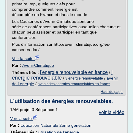
primaire, tep, quelques clefs pour
comprendre comment l'énergie est
décomptée en France et dans le monde.
Les Causeries d'Avenir Climatique sont une
série de conférences participatives auxquelles chacune et
chacun peut assister et participer en tant que
conférencier.
Plus d'information sur http://avenirclimatique.org/les-
causeries-dac/
Voir la suite
Par :
AvenirClimatique
l
l'energie renouvelable en france
Thèmes liés :
/
energie renouvelable
/
/
avenir
3 energie renouvelable
de l energie
/
avenir des energies renouvelables en france
Haut de page
L’utilisation des énergies renouvelables.
1AM projet 3 Séquence 1
voir la vidéo
Voir la suite
Par :
Education Nationale 2ème génération
Thèmes liés :
utilisation de l'energie