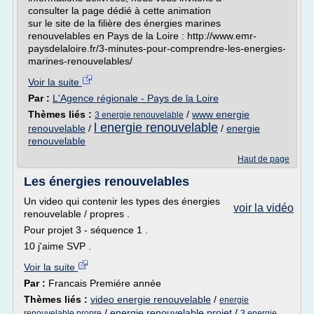
consulter la page dédié à cette animation
sur le site de la filière des énergies marines
renouvelables en Pays de la Loire : http://www.emr-
paysdelaloire.fr/3-minutes-pour-comprendre-les-energies-
marines-renouvelables/
Voir la suite
Par :
L'Agence régionale - Pays de la Loire
Thèmes liés :
/
www energie
3 energie renouvelable
l energie renouvelable
renouvelable
/
/
energie
renouvelable
Haut de page
Les énergies renouvelables
Un video qui contenir les types des énergies
voir la vidéo
renouvelable / propres .
Pour projet 3 - séquence 1 .
10 j'aime SVP .
Voir la suite
Par :
Francais Premiére année
Thèmes liés :
video energie renouvelable
/
energie
/
energie renouvelable projet
/
renouvelable propre
3 energie