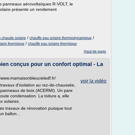
 des panneaux aérovoltaïques R-VOLT, le
olaire présente un rendement
/
/
 chaude solaire
chauffe eau solaire thermodynamique
/
aire thermique
chauffe eau solaire thermique
Haut de page
ien conçus pour un confort optimal - La
//www.mamaisonbleucieledf.fr/
voir la vidéo
ravaux d'isolation au rez-de-chaussée,
es panneaux de bois (ACERMI). Un pare
toute condensation. La toiture a, elle
x solaires.
ces travaux de rénovation puisque tout
un ballon...