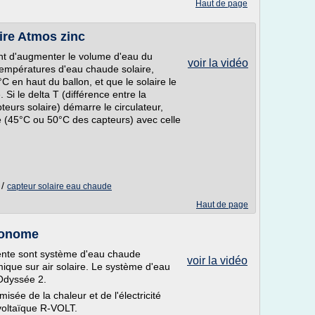
Haut de page
aire Atmos zinc
ant d'augmenter le volume d'eau du
voir la vidéo
 températures d'eau chaude solaire,
C en haut du ballon, et que le solaire le
Si le delta T (différence entre la
teurs solaire) démarre le circulateur,
de (45°C ou 50°C des capteurs) avec celle
/
capteur solaire eau chaude
Haut de page
tonome
ésente sont système d'eau chaude
voir la vidéo
que sur air solaire. Le système d'eau
Odyssée 2.
sée de la chaleur et de l'électricité
voltaïque R-VOLT.