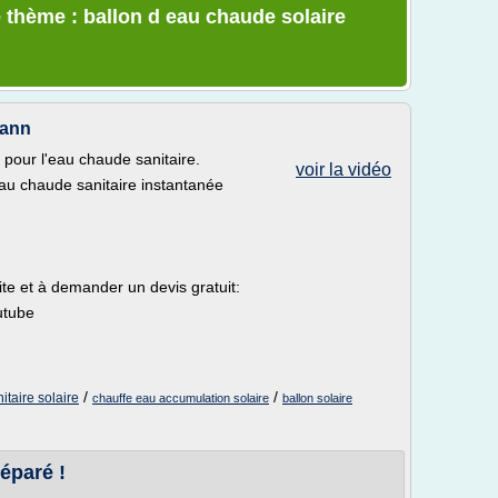
 thème : ballon d eau chaude solaire
mann
pour l'eau chaude sanitaire.
voir la vidéo
au chaude sanitaire instantanée
ite et à demander un devis gratuit:
utube
/
/
taire solaire
chauffe eau accumulation solaire
ballon solaire
éparé !