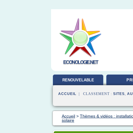
ECONOLOGIE.NET
RENOUVELABLE
PR
ENERGIE
ACCUEIL
| CLASSEMENT :
SITES
,
AU
Accueil
>
Thèmes & vidéos : installati
solaire