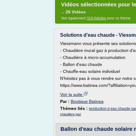
Vidéos sélectionnées pour le
26 Vidéos
→
Voir également
316 Articles
pour ce thème
Solutions d'eau chaude - Viess
Viessmann vous présente ses solutions 
- Chaudière mural gaz à production d'e
- Chaudière à micro-accumulation
- Ballon d'eau chaude
- Chauffe-eau solaire individuel
N'hésitez pas à vous rendre sur notre s
https://www.batinea.com/?affiliation=yo
Voir la suite
Par :
Boutique Batinea
Thèmes liés :
production d eau chaude sani
chaudiere gaz
Ballon d'eau chaude solaire r