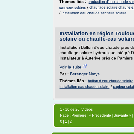
Thèmes liés :
production d'eau chaude sani
/
chauffage solaire chauffe e
panneaux solaires
/
installation eau chaude sanitaire solaire
Installation en région Toulou
solaire ou chauffe-eau solair
Installation Ballon d'eau chaude près d
chauffage solaire hydraulique intégré D
Installateur à Auterive près de Pamiers
Voir la suite
Par :
Berenger Natys
Thèmes liés :
ballon d eau chaude solaire
/
installation eau chaude solaire
capteur sola
1 - 10 de 26 Vidéos
Page : Première | < Précédente |
Suivante
> |
0
|
1
|
2