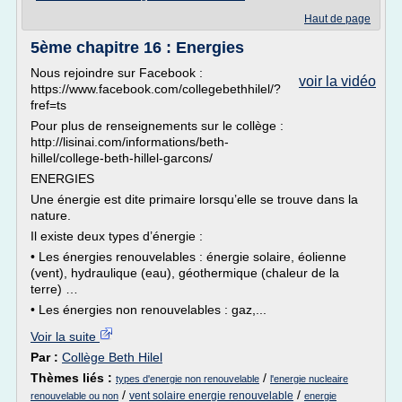
Haut de page
5ème chapitre 16 : Energies
Nous rejoindre sur Facebook :
voir la vidéo
https://www.facebook.com/collegebethhilel/?
fref=ts
Pour plus de renseignements sur le collège :
http://lisinai.com/informations/beth-
hillel/college-beth-hillel-garcons/
ENERGIES
Une énergie est dite primaire lorsqu’elle se trouve dans la
nature.
Il existe deux types d’énergie :
• Les énergies renouvelables : énergie solaire, éolienne
(vent), hydraulique (eau), géothermique (chaleur de la
terre) …
• Les énergies non renouvelables : gaz,...
Voir la suite
Par :
Collège Beth Hilel
Thèmes liés :
/
types d'energie non renouvelable
l'energie nucleaire
/
/
vent solaire energie renouvelable
renouvelable ou non
energie