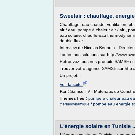
Sweetair : chauffage, energi
Chauffage, eau chaude, ventilation, pho
air / eau, pompe à chaleur air / air , 
eau solaire, chauffe-eau thermodynam
double fluxe
Interview de Nicolas Bedouin - Directeu
Toutes nos solutions sur http://www.swee
Retrouvez tous nos produits SAMSE sur
Trouver votre agence SAMSE sur http:
Un projet...
Voir la suite
Par :
Samse TV - Matériaux de Construc
Thèmes liés :
pompe a chaleur eau e
/
pompe eau energie so
thermodynamique
L'énergie solaire en Tunisie .
L'énergie solaire en Tunisie .. une nouve