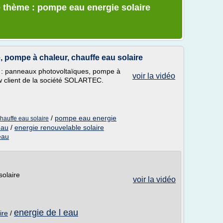
e thème : pompe eau energie solaire
pompe à chaleur, chauffe eau solaire
 : panneaux photovoltaïques, pompe à
voir la vidéo
ew client de la société SOLARTEC.
/
pompe eau energie
hauffe eau solaire
eau
/
energie renouvelable solaire
eau
solaire
voir la vidéo
energie de l eau
ire
/