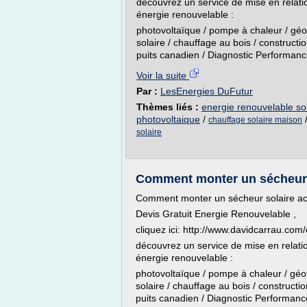
découvrez un service de mise en relatio
énergie renouvelable :
photovoltaïque / pompe à chaleur / géo
solaire / chauffage au bois / constructi
puits canadien / Diagnostic Performance
Voir la suite
Par :
LesEnergies DuFutur
Thèmes liés :
energie renouvelable so
photovoltaique
/
chauffage solaire maison
solaire
Comment monter un sécheur s
Comment monter un sécheur solaire ac
Devis Gratuit Energie Renouvelable ,
cliquez ici: http://www.davidcarrau.com
découvrez un service de mise en relatio
énergie renouvelable :
photovoltaïque / pompe à chaleur / géot
solaire / chauffage au bois / constructi
puits canadien / Diagnostic Performance