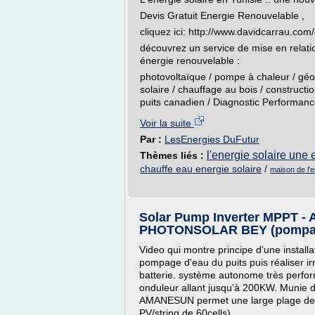
Devis Gratuit Energie Renouvelable ,
cliquez ici: http://www.davidcarrau.com
découvrez un service de mise en relatio
énergie renouvelable :
photovoltaïque / pompe à chaleur / géo
solaire / chauffage au bois / constructi
puits canadien / Diagnostic Performance
Voir la suite
Par :
LesEnergies DuFutur
l'energie solaire une
Thèmes liés :
chauffe eau energie solaire
/
maison de l'e
Solar Pump Inverter MPPT
PHOTONSOLAR BEY (pompage, 
Video qui montre principe d'une installa
pompage d'eau du puits puis réaliser irr
batterie. système autonome très perf
onduleur allant jusqu'à 200KW. Munie 
AMANESUN permet une large plage de t
PV/string de 60cells).