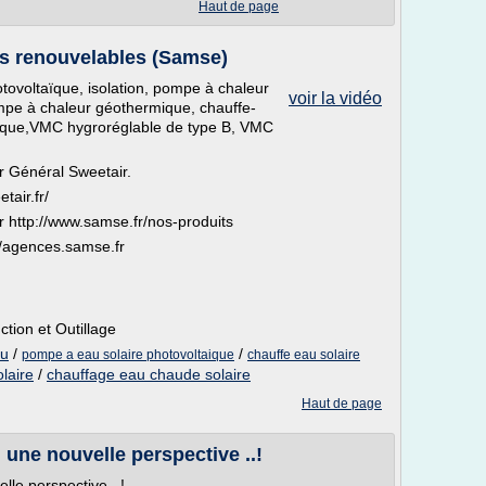
Haut de page
es renouvelables (Samse)
tovoltaïque, isolation, pompe à chaleur
voir la vidéo
pompe à chaleur géothermique, chauffe-
ique,VMC hygroréglable de type B, VMC
r Général Sweetair.
tair.fr/
 http://www.samse.fr/nos-produits
//agences.samse.fr
tion et Outillage
au
/
/
pompe a eau solaire photovoltaique
chauffe eau solaire
laire
/
chauffage eau chaude solaire
Haut de page
. une nouvelle perspective ..!
lle perspective ..!