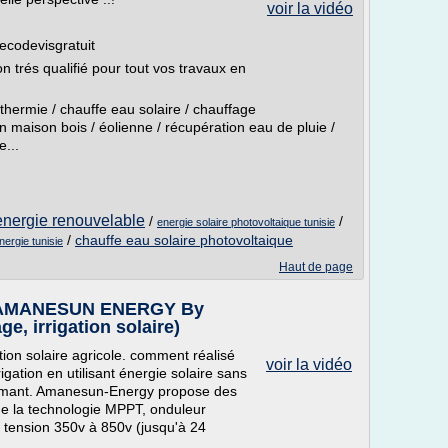
voir la vidéo
/ecodevisgratuit
n trés qualifié pour tout vos travaux en
thermie / chauffe eau solaire / chauffage
on maison bois / éolienne / récupération eau de pluie /
...
 energie renouvelable
/
/
energie solaire photovoltaique tunisie
/
chauffe eau solaire photovoltaique
nergie tunisie
Haut de page
 - AMANESUN ENERGY By
irrigation solaire)
tion solaire agricole. comment réalisé
voir la vidéo
igation en utilisant énergie solaire sans
ormant. Amanesun-Energy propose des
de la technologie MPPT, onduleur
ension 350v à 850v (jusqu'à 24