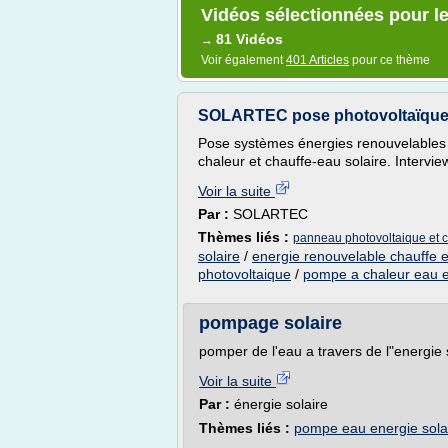
Vidéos sélectionnées pour l
81 Vidéos
→
Voir également
401 Articles
pour ce thème
SOLARTEC pose photovoltaïque, 
Pose systèmes énergies renouvelables
chaleur et chauffe-eau solaire. Intervi
Voir la suite
Par :
SOLARTEC
Thèmes liés :
panneau photovoltaique et c
solaire
/
energie renouvelable chauffe 
photovoltaique
/
pompe a chaleur eau 
pompage solaire
pomper de l'eau a travers de l"energie 
Voir la suite
Par :
énergie solaire
Thèmes liés :
pompe eau energie sola