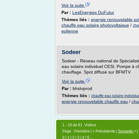
Voir la suite
Par :
LesEnergies DuFutur
Thèmes liés :
energie renouvelable sol
chauffe eau solaire photovoltaique
/
cha
eolienne
Sodeer
Sodeer - Réseau national de Spécialist
eau solaire individuel CESI, Pompe à ch
chauffage. Spot diffusé sur BFMTV
Voir la suite
Par :
bhstvprod
Thèmes liés :
chauffe eau solaire individue
energie renouvelable chauffe eau
/
cha
1 - 10 de 81 Vidéos
Page : Première | < Précédente |
Suivante
> |
0
|
1
|
2
|
3
|
4
|
5
...