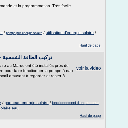
mande et la programmation. Très facile
/
/
utilisation d'energie solaire
/
re
pompe puit energie solaire
Haut de page
Installation d'énergie solaire - تركيب الطاقة الشمسية
laire au Maroc ont été installés près de
voir la vidéo
re pour faire fonctionner la pompe à eau
ravail amusant à regarder et rester à
/
panneau energie solaire
/
fonctionnement d un panneau
c
olaire eau
Haut de page