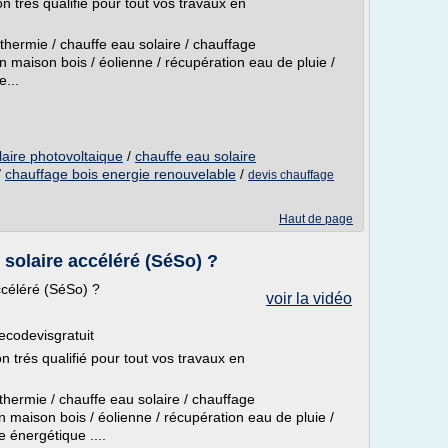
n trés qualifié pour tout vos travaux en
thermie / chauffe eau solaire / chauffage
on maison bois / éolienne / récupération eau de pluie /
...
laire photovoltaique
/
chauffe eau solaire
/
chauffage bois energie renouvelable
/
devis chauffage
Haut de page
olaire accéléré (SéSo) ?
céléré (SéSo) ?
voir la vidéo
/ecodevisgratuit
n trés qualifié pour tout vos travaux en
hermie / chauffe eau solaire / chauffage
on maison bois / éolienne / récupération eau de pluie /
 énergétique ....