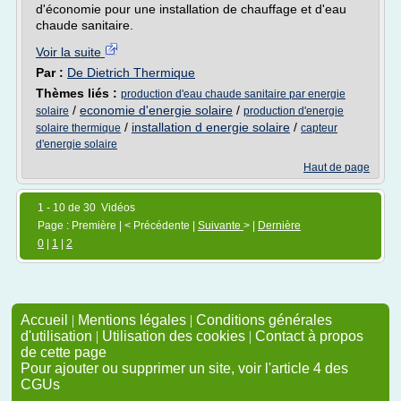
d'économie pour une installation de chauffage et d'eau
chaude sanitaire.
Voir la suite
Par :
De Dietrich Thermique
Thèmes liés :
production d'eau chaude sanitaire par energie
/
economie d'energie solaire
/
solaire
production d'energie
/
installation d energie solaire
/
solaire thermique
capteur
d'energie solaire
Haut de page
1 - 10 de 30 Vidéos
Page : Première | < Précédente |
Suivante
> |
Dernière
0
|
1
|
2
Accueil
|
Mentions légales
|
Conditions générales
d'utilisation
|
Utilisation des cookies
|
Contact à propos
de cette page
Pour ajouter ou supprimer un site, voir l'article 4 des
CGUs