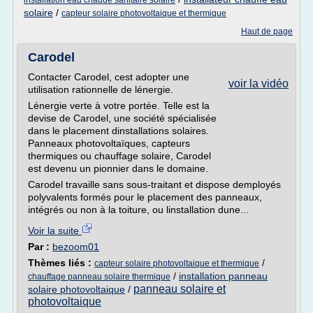
installation eau chaude sanitaire solaire
solaire
/
capteur solaire photovoltaique et thermique
Haut de page
Carodel
Contacter Carodel, cest adopter une
voir la vidéo
utilisation rationnelle de lénergie.
Lénergie verte à votre portée. Telle est la
devise de Carodel, une société spécialisée
dans le placement dinstallations solaires.
Panneaux photovoltaïques, capteurs
thermiques ou chauffage solaire, Carodel
est devenu un pionnier dans le domaine.
Carodel travaille sans sous-traitant et dispose demployés
polyvalents formés pour le placement des panneaux,
intégrés ou non à la toiture, ou linstallation dune...
Voir la suite
Par :
bezoom01
Thèmes liés :
/
capteur solaire photovoltaique et thermique
/
installation panneau
chauffage panneau solaire thermique
panneau solaire et
solaire photovoltaique
/
photovoltaique