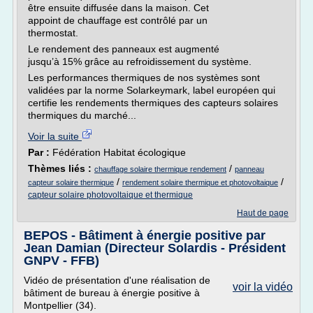
être ensuite diffusée dans la maison. Cet
appoint de chauffage est contrôlé par un
thermostat.
Le rendement des panneaux est augmenté
jusqu’à 15% grâce au refroidissement du système.
Les performances thermiques de nos systèmes sont
validées par la norme Solarkeymark, label européen qui
certifie les rendements thermiques des capteurs solaires
thermiques du marché...
Voir la suite
Par :
Fédération Habitat écologique
Thèmes liés :
/
chauffage solaire thermique rendement
panneau
/
/
capteur solaire thermique
rendement solaire thermique et photovoltaique
capteur solaire photovoltaique et thermique
Haut de page
BEPOS - Bâtiment à énergie positive par
Jean Damian (Directeur Solardis - Président
GNPV - FFB)
Vidéo de présentation d'une réalisation de
voir la vidéo
bâtiment de bureau à énergie positive à
Montpellier (34).