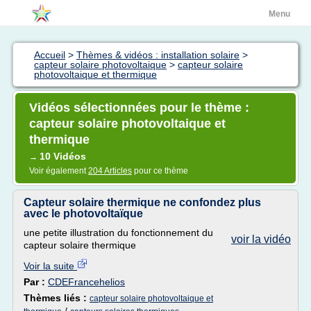
Menu
Accueil
>
Thèmes & vidéos : installation solaire
>
capteur solaire photovoltaique
>
capteur solaire
photovoltaique et thermique
Vidéos sélectionnées pour le thème :
capteur solaire photovoltaique et
thermique
10 Vidéos
→
Voir également
204 Articles
pour ce thème
Capteur solaire thermique ne confondez plus
avec le photovoltaïque
une petite illustration du fonctionnement du
voir la vidéo
capteur solaire thermique
Voir la suite
Par :
CDEFrancehelios
Thèmes liés :
capteur solaire photovoltaique et