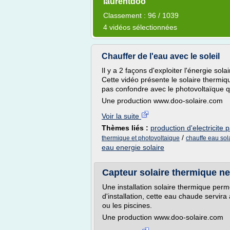
laurentdoo
Classement : 96 / 1039
4 vidéos sélectionnées
Chauffer de l'eau avec le soleil
Il y a 2 façons d'exploiter l'énergie sola
Cette vidéo présente le solaire thermiq
pas confondre avec le photovoltaïque qui
Une production www.doo-solaire.com
Voir la suite
Thèmes liés :
production d'electricite p
/
thermique et photovoltaique
chauffe eau sol
eau energie solaire
Capteur solaire thermique ne
Une installation solaire thermique perm
d'installation, cette eau chaude servira 
ou les piscines.
Une production www.doo-solaire.com