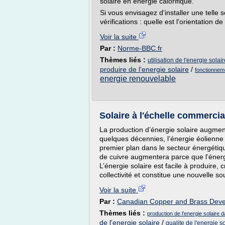
solaire en énergie calorifique.
Si vous envisagez d'installer une telle
vérifications : quelle est l'orientation de 
Voir la suite
Par :
Norme-BBC.fr
Thèmes liés :
utilisation de l'energie sola
produire de l'energie solaire
/
fonctionnem
energie renouvelable
Solaire à l'échelle commercia
La production d’énergie solaire augment
quelques décennies, l’énergie éolienne e
premier plan dans le secteur énergéti
de cuivre augmentera parce que l’énergi
L’énergie solaire est facile à produire,
collectivité et constitue une nouvelle so
Voir la suite
Par :
Canadian Copper and Brass Deve
Thèmes liés :
production de l'energie solaire
de l'energie solaire
/
qualite de l'energie s