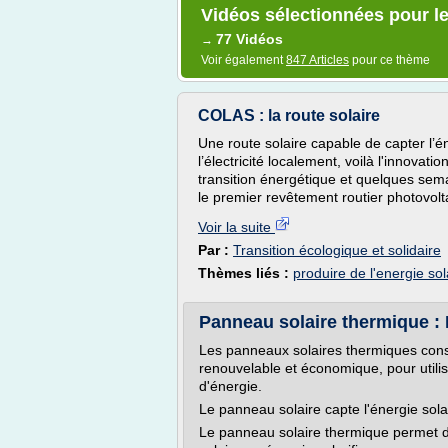
Vidéos sélectionnées pour le 
77 Vidéos
→
Voir également
847 Articles
pour ce thème
COLAS : la route solaire
Une route solaire capable de capter l’é
l’électricité localement, voilà l'innovat
transition énergétique et quelques sem
le premier revêtement routier photovol
Voir la suite
Par :
Transition écologique et solidaire
Thèmes liés :
produire de l'energie sol
Panneau solaire thermique : 
Les panneaux solaires thermiques const
renouvelable et économique, pour utili
d'énergie.
Le panneau solaire capte l'énergie solair
Le panneau solaire thermique permet de