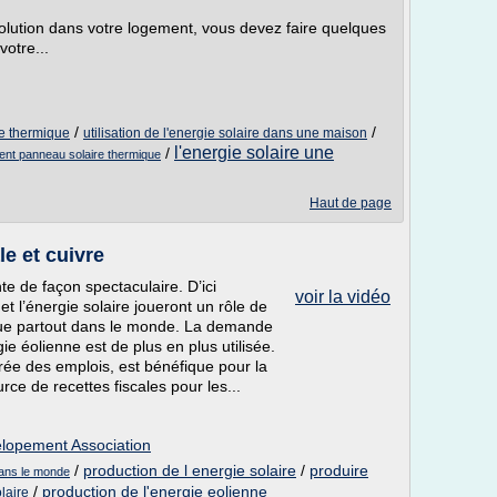
 solution dans votre logement, vous devez faire quelques
votre...
/
/
ire thermique
utilisation de l'energie solaire dans une maison
l'energie solaire une
/
ent panneau solaire thermique
Haut de page
le et cuivre
e de façon spectaculaire. D’ici
voir la vidéo
t l’énergie solaire joueront un rôle de
que partout dans le monde. La demande
e éolienne est de plus en plus utilisée.
 crée des emplois, est bénéfique pour la
urce de recettes fiscales pour les...
lopement Association
/
production de l energie solaire
/
produire
 dans le monde
/
production de l'energie eolienne
olaire