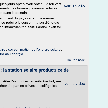
ques jours après avoir obtenu le feu vert
voir la vidéo
iments des fameux panneaux solaires,
ère dans le domaine.
ité du sud du pays seront, désormais,
nsé réduire la consommation d'énergie
des infrastructures, Ouzi Landau avait fait
aire
/
consommation de l'energie solaire
/
ire de l energie
Haut de page
: la station solaire productrice de
 distiller l'eau qui est ensuite électrolysée
voir la vidéo
ésentée par les élèves du collège les