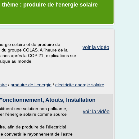
thème : produire de l'energie solaire
nergie solaire et de produire de
voir la vidéo
ion du groupe COLAS. A l'heure de la
aines après la COP 21, explications sur
taïque au monde.
aire
/
produire de l energie
/
electricite energie solaire
Fonctionnement, Atouts, Installation
ituent une solution non polluante,
voir la vidéo
ser l'énergie solaire comme source
e, afin de produire de l'électricité.
 convertir le rayonnement de l'astre