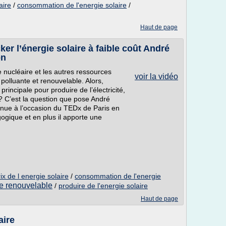
aire
/
consommation de l'energie solaire
/
Haut de page
er l’énergie solaire à faible coût André
on
e nucléaire et les autres ressources
voir la vidéo
 polluante et renouvelable. Alors,
rincipale pour produire de l’électricité,
 ? C’est la question que pose André
nue à l’occasion du TEDx de Paris en
ogique et en plus il apporte une
ix de l energie solaire
/
consommation de l'energie
ie renouvelable
/
produire de l'energie solaire
Haut de page
aire