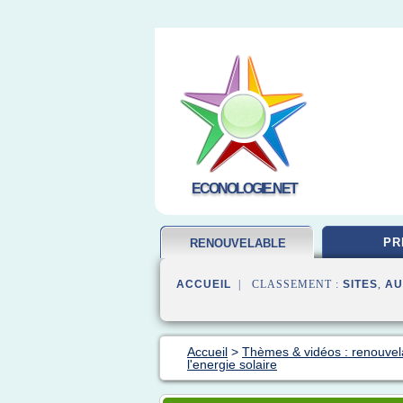
ECONOLOGIE.NET
PR
RENOUVELABLE
ENERGIE
ACCUEIL
| CLASSEMENT :
SITES
,
AU
Accueil
>
Thèmes & vidéos : renouvel
l'energie solaire