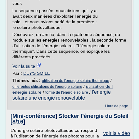
vous.
La séquence passée, nous disions qu'il y a
avait deux manières d'exploiter l'énergie du
soleil, et nous avions parlé de la première :
le solaire photovoltaïque.
Découvrez, en #mina, dans la quatrième séquence, du
module sur les énergies renouvelables , la seconde forme
d'utilisation de l'énergie solaire : "L'énergie solaire
thermique". Dans cette séquence, on explique les
différents procédés...
Voir la suite
Par :
DEY'S SMILE
Thèmes liés :
/
utilisation de l'energie solaire thermique
/
utilisation de l
differentes utilisations de l'energie solaire
l'energie
energie solaire
/
/
forme de l'energie solaire
solaire une energie renouvelable
Haut de page
[Mini-conférence] Stocker l’énergie du Soleil
[8/16]
L'énergie solaire photovoltaïque correspond
voir la vidéo
à l'utilisation de l'énergie des photons pour la