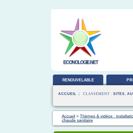
ECONOLOGIE.NET
RENOUVELABLE
PR
ENERGIE
ACCUEIL
| CLASSEMENT :
SITES
,
AU
Accueil
>
Thèmes & vidéos : installati
chaude sanitaire