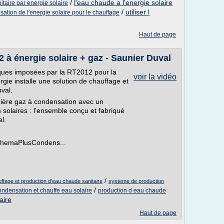
/
l'eau chaude a l'energie solaire
taire par energie solaire
/
utiliser l
lisation de l'energie solaire pour le chauffage
Haut de page
 à énergie solaire + gaz - Saunier Duval
ques imposées par la RT2012 pour la
voir la vidéo
rgie installe une solution de chauffage et
val.
ière gaz à condensation avec un
 solaires : l'ensemble conçu et fabriqué
l.
 ThemaPlusCondens...
/
ffage et production d'eau chaude sanitaire
systeme de production
/
ondensation et chauffe eau solaire
production d eau chaude
aire
Haut de page