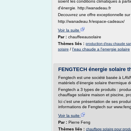
soient les conditions climatiques à part
d'énergie. http://wanadeau.fr
Decouvrez une offre exceptionnelle sur
http://wanadeau.fr/espace-cadeaux/
Voir la suite
Par :
chauffeeausolaire
Thèmes liés :
production d'eau chaude sani
/
l'eau chaude a l'energie solaire
solaire
FENGTECH énergie solaire t
Fengtech est une société basée à LAVA
matériels d'énergie solaire thermique 
Fengtech a 3 types de produits : produc
chauffage solaire maison et piscine, pr
Ici c'est une présentation de ses produi
informations de Fengtech sur www.feng
Voir la suite
Par :
Pierre Feng
Thèmes liés :
chauffage solaire pour prod