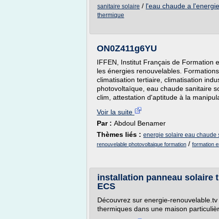
/
l'eau chaude a l'energie
sanitaire solaire
thermique
ON0Z411g6YU
IFFEN, Institut Français de Formation 
les énergies renouvelables. Formations e
climatisation tertiaire, climatisation ind
photovoltaïque, eau chaude sanitaire so
clim, attestation d'aptitude à la manipula
Voir la suite
Par :
Abdoul Benamer
Thèmes liés :
energie solaire eau chaude 
/
renouvelable photovoltaique formation
formation e
installation panneau solaire
ECS
Découvrez sur energie-renouvelable.tv 
thermiques dans une maison particuliè