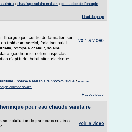
 solaire
/
/
chauffage solaire maison
production de l'energie
Haut de page
en Energétique, centre de formation sur
voir la vidéo
n froid commercial, froid industriel,
ustrielle, pompe à chaleur, solaire
laire, géothermie, éolien, inspecteur
tion d'aptitude, habilitation électrique....
/
/
sanitaire
pompe a eau solaire photovoltaique
energie
nergie eolienne solaire
Haut de page
 thermique pour eau chaude sanitaire
une installation de panneaux solaires
voir la vidéo
re