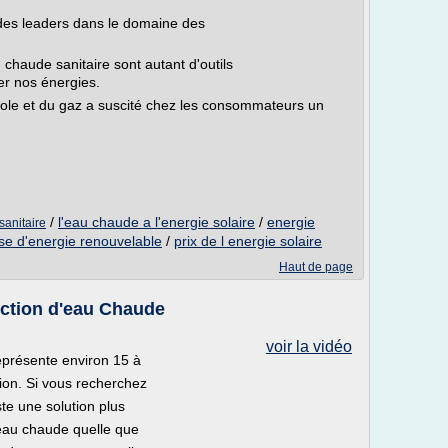
des leaders dans le domaine des
 chaude sanitaire sont autant d'outils
er nos énergies.
trole et du gaz a suscité chez les consommateurs un
/
l'eau chaude a l'energie solaire
/
energie
sanitaire
ise d'energie renouvelable
/
prix de l energie solaire
Haut de page
uction d'eau Chaude
voir la vidéo
eprésente environ 15 à
ion. Si vous recherchez
ste une solution plus
'eau chaude quelle que