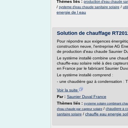
Thèmes liés :
production d'eau chaude sani
/
/
systeme d'eau chaude sanitaire solaire
uti
energie de l eau
Solution de chauffage RT2012
Pour répondre aux exigences énergéti
construction neuve, l'entreprise AG Ene
de production d'eau chaude Saunier Du
Le système installé combine une chaud
chauffe-eau solaire relié à des capteurs
en France par le fabricant Saunier Duva
Le système installé comprend :
- une chaudière gaz à condensation :
Voir la suite
Par :
Saunier Duval France
Thèmes liés :
systeme solaire combinant chau
/
chaudiere a c
d'eau chaude par capteur solaire
/
chauffe eau energie sol
sanitaire solaire