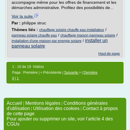
accompagne même pour les offres de financement et les
démarches administrative. Profitez des possibilités de...
Voir la suite
Par :
philippe struc
Thèmes liés :
/
chauffage solaire chauffe eau installateur
/
/
panneau solaire chauffe eau
chauffage maison panneau solaire
installer un
/
installation d'une maison par energie solaire
panneau solaire
Haut de page
1 - 10 de 19 Vidéos
Page : Première | < Précédente |
Suivante
> |
Dernière
0
|
1
Accueil
|
Mentions légales
|
Conditions générales
d'utilisation
|
Utilisation des cookies
|
Contact à propos
de cette page
Pour ajouter ou supprimer un site, voir l'article 4 des
CGUs