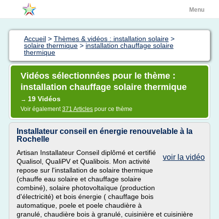
Menu
Accueil
>
Thèmes & vidéos : installation solaire
>
solaire thermique
>
installation chauffage solaire
thermique
Vidéos sélectionnées pour le thème :
installation chauffage solaire thermique
19 Vidéos
→
Voir également
371 Articles
pour ce thème
Installateur conseil en énergie renouvelable à la
Rochelle
Artisan Installateur Conseil diplômé et certifié
voir la vidéo
Qualisol, QualiPV et Qualibois. Mon activité
repose sur l'installation de solaire thermique
(chauffe eau solaire et chauffage solaire
combiné), solaire photovoltaïque (production
d'électricité) et bois énergie ( chauffage bois
automatique, poele et poele chaudière à
granulé, chaudière bois à granulé, cuisinière et cuisinière